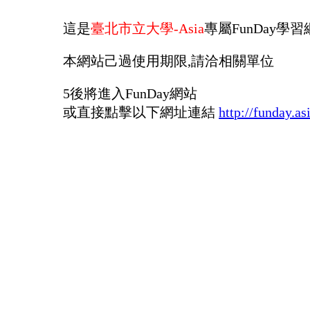
這是
臺北市立大學-Asia
專屬FunDay學習
本網站己過使用期限,請洽相關單位
5
後將進入FunDay網站
或直接點擊以下網址連結
http://funday.as